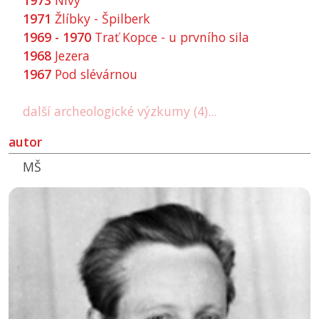
1973
Nivy
1971
Žlíbky - Špilberk
1969 - 1970
Trať Kopce - u prvního sila
1968
Jezera
1967
Pod slévárnou
další archeologické výzkumy (4)...
autor
MŠ