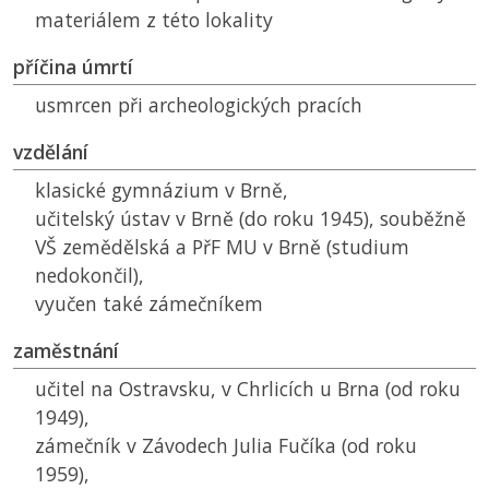
materiálem z této lokality
příčina úmrtí
usmrcen při archeologických pracích
vzdělání
klasické gymnázium v Brně,
učitelský ústav v Brně (do roku 1945), souběžně
VŠ
zemědělská a
PřF MU
v Brně (studium
nedokončil),
vyučen také zámečníkem
zaměstnání
učitel na Ostravsku, v Chrlicích u Brna (od roku
1949),
zámečník v Závodech Julia Fučíka (od roku
1959),