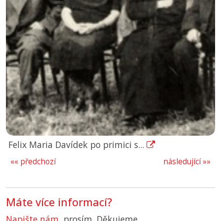
Felix Maria Davídek po primici s...
«« předchozí
následující »»
Máte více informací?
Napište nám
, prosím. Děkujeme.