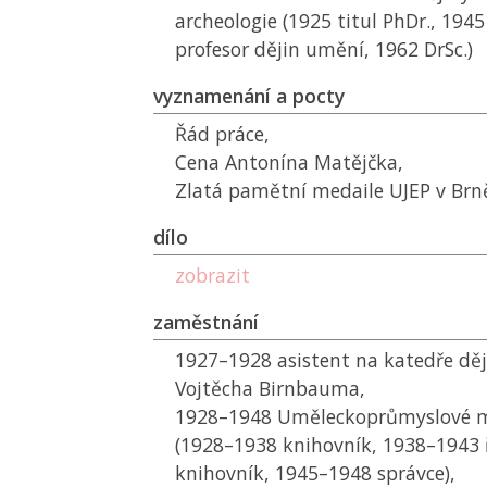
archeologie (1925 titul PhDr., 1945
profesor dějin umění, 1962 DrSc.)
vyznamenání a pocty
Řád práce,
Cena Antonína Matějčka,
Zlatá pamětní medaile
UJEP
v Brn
dílo
zobrazit
zaměstnání
1927–1928 asistent na katedře děj
Vojtěcha Birnbauma,
1928–1948 Uměleckoprůmyslové 
(1928–1938 knihovník, 1938–1943 
knihovník, 1945–1948 správce),