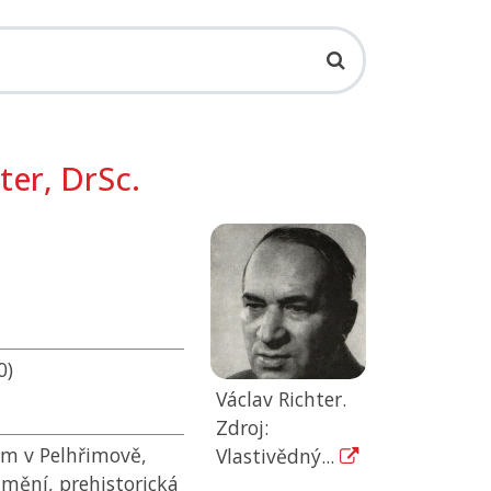
ter, DrSc.
0)
Václav Richter.
Zdroj:
m v Pelhřimově,
Vlastivědný...
umění, prehistorická