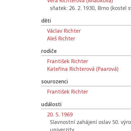
Věra Richterová (Mládková)
sňatek: 26. 2. 1930, Brno (kostel s
děti
Václav Richter
Aleš Richter
rodiče
František Richter
Kateřina Richterová (Paarová)
sourozenci
František Richter
události
20. 5. 1969
Slavnostní zahájení oslav 50. výr
univerzity