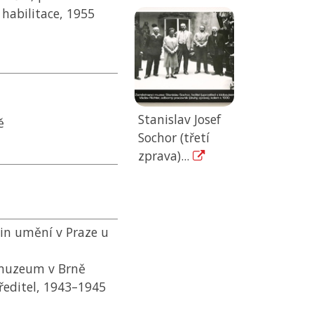
 habilitace, 1955
Stanislav Josef
ě
Sochor (třetí
zprava)...
in umění v Praze u
muzeum v Brně
ředitel, 1943–1945