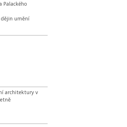
a Palackého
 dějin umění
í architektury v
četně