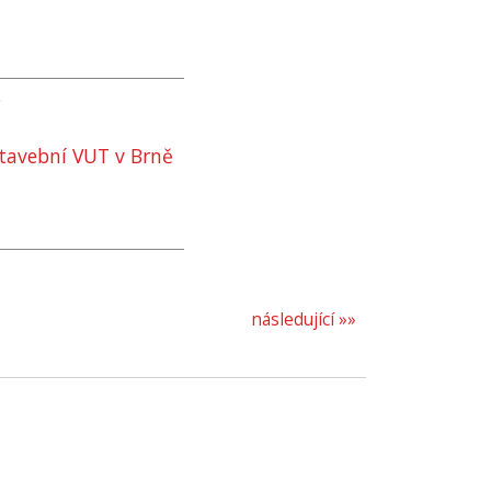
o
stavební
VUT
v Brně
následující »»