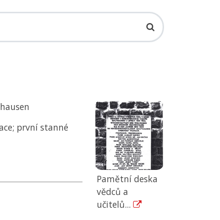
thausen
ace; první stanné
Pamětní deska
vědců a
učitelů...