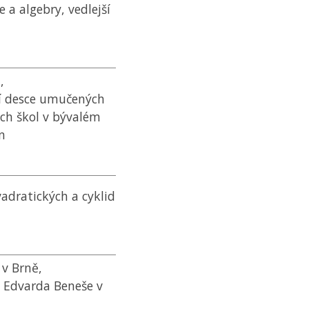
e a algebry, vedlejší
,
í desce umučených
ch škol v bývalém
n
vadratických a cyklid
 v Brně,
. Edvarda Beneše v