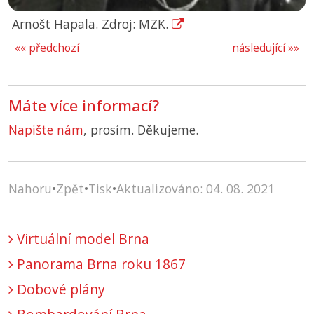
Arnošt Hapala. Zdroj: MZK.
«« předchozí
následující »»
Máte více informací?
Napište nám
, prosím. Děkujeme.
Nahoru
•
Zpět
•
Tisk
•
Aktualizováno: 04. 08. 2021
Virtuální model Brna
Panorama Brna roku 1867
Dobové plány