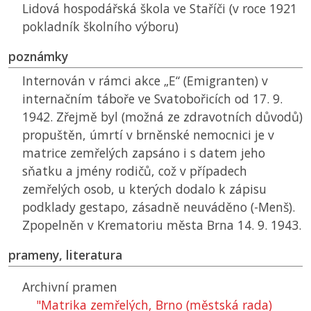
Lidová hospodářská škola ve Staříči (v roce 1921
pokladník školního výboru)
poznámky
Internován v rámci akce „E“ (Emigranten) v
internačním táboře ve Svatobořicích od 17. 9.
1942. Zřejmě byl (možná ze zdravotních důvodů)
propuštěn, úmrtí v brněnské nemocnici je v
matrice zemřelých zapsáno i s datem jeho
sňatku a jmény rodičů, což v případech
zemřelých osob, u kterých dodalo k zápisu
podklady gestapo, zásadně neuváděno (-Menš).
Zpopelněn v Krematoriu města Brna 14. 9. 1943.
prameny, literatura
Archivní pramen
"Matrika zemřelých, Brno (městská rada)