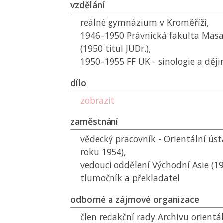
vzdělání
reálné gymnázium v Kroměříži,
1946–1950 Právnická fakulta Masa
(1950 titul JUDr.),
1950–1955
FF UK
- sinologie a děj
dílo
zobrazit
zaměstnání
vědecký pracovník - Orientální ús
roku 1954),
vedoucí oddělení Východní Asie (1
tlumočník a překladatel
odborné a zájmové organizace
člen redakční rady Archivu orientá