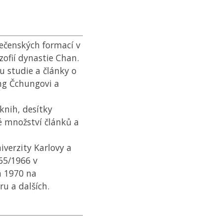
ečenských formací v
zofií dynastie Chan.
u studie a články o
ng Čchungovi a
knih, desítky
é množství článků a
iverzity Karlovy a
965/1966 v
a 1970 na
u a dalších.