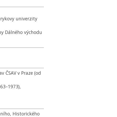
rykovy univerzity
iny Dálného východu
tav
ČSAV
v Praze (od
963–1973),
lního, Historického