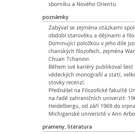
sborníku a Nového Orientu
poznámky
Zabýval se zejména otázkami spol
období starověku a dějinami a filo
Dominující položkou v jeho díle jso
chanských filozofech, zejména Wa
Chuan Tchanovi.
Během své kariéry publikoval šest 
vědeckých monografií a statí, velk
stovky recenzí.
Přednášel na Filozofické fakultě Un
na řadě zahraničních univerzit: 1
Heidelbergu, od září 1969 do srpn
Michiganské universitě v Ann Arbor
prameny, literatura