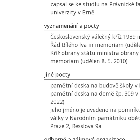
zapsal se ke studiu na Právnické 
univerzity v Brně
vyznamenání a pocty
Československý válečný kříž 1939
Řád Bílého lva in memoriam (udělen
Kříž obrany státu ministra obrany
memoriam (udělen 8. 5. 2010)
jiné pocty
pamětní deska na budově školy v
pamětní deska na domě čp. 309 v
2022),
jeho jméno je uvedeno na pomníku
války v Národním památníku obětí
Praze 2, Resslova 9a
odborné a zájmové organizace