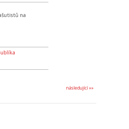
rašutistů na
Bublíka
následující »»