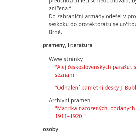
předchozích let) se nedochovala, b
zničena.“
Do zahraniční armády odešel v pro
seskoku do protektorátu se určito
Brně.
prameny, literatura
Www stránky
"Alej československých parašuti
seznam"
"Odhalení pamětní desky J. Bubl
Archivní pramen
"Matrika narozených, oddaných
1911–1920 "
osoby