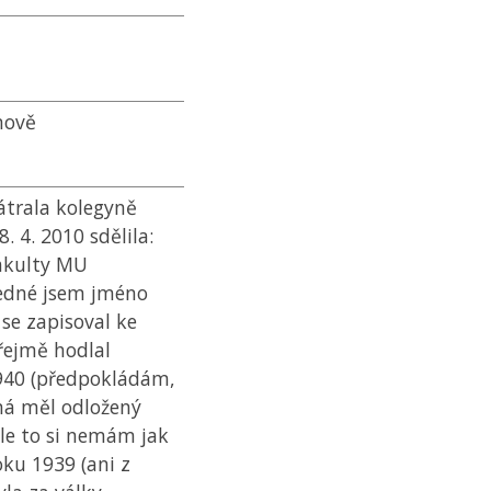
nově
átrala kolegyně
. 4. 2010 sdělila:
fakulty
MU
jedné jsem jméno
 se zapisoval ke
řejmě hodlal
940 (předpokládám,
ná měl odložený
ale to si nemám jak
oku 1939 (ani z