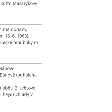
fakultě Masarykovy
 in memoriam,
 18. 6. 1968),
 České republiky in
 Bánově,
 Bánově (odhalena
 obětí 2. světové
 heydrichiády v