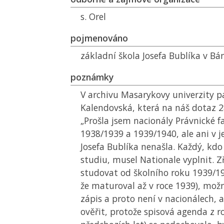
s. Orel
pojmenováno
základní škola Josefa Bublíka v Bá
poznámky
V archivu Masarykovy univerzity p
Kalendovská, která na náš dotaz 28
„Prošla jsem nacionály Právnické 
1938/1939 a 1939/1940, ale ani v 
Josefa Bublíka nenašla. Každý, kdo
studiu, musel Nationale vyplnit. Z
studovat od školního roku 1939/1
že maturoval až v roce 1939), mož
zápis a proto není v nacionálech, 
ověřit, protože spisová agenda z r