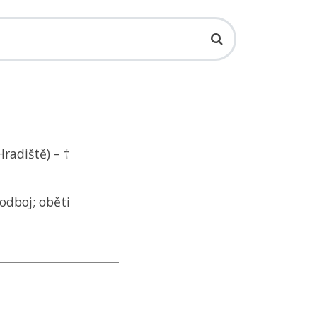
radiště) – †
odboj; oběti