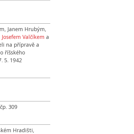
kem, Janem Hrubým,
,
Josefem Valčíkem
a
li na přípravě a
o říšského
. 5. 1942
čp. 309
kém Hradišti,