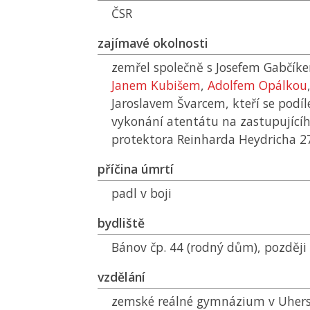
ČSR
zajímavé okolnosti
zemřel společně s Josefem Gabčí
Janem Kubišem
,
Adolfem Opálkou
Jaroslavem Švarcem, kteří se podíle
vykonání atentátu na zastupujícíh
protektora Reinharda Heydricha 27
příčina úmrtí
padl v boji
bydliště
Bánov čp. 44 (rodný dům), později 
vzdělání
zemské reálné gymnázium v Uhers