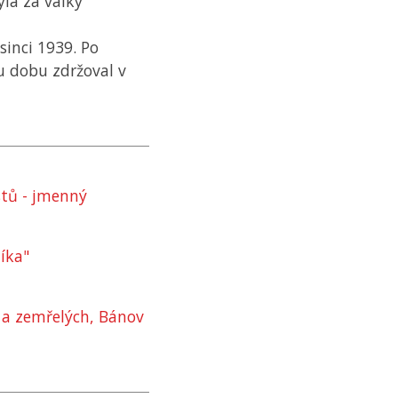
yla za války
sinci 1939. Po
u dobu zdržoval v
stů - jmenný
íka"
 a zemřelých, Bánov