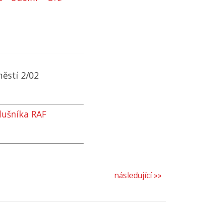
ěstí 2/02
slušníka RAF
následující »»