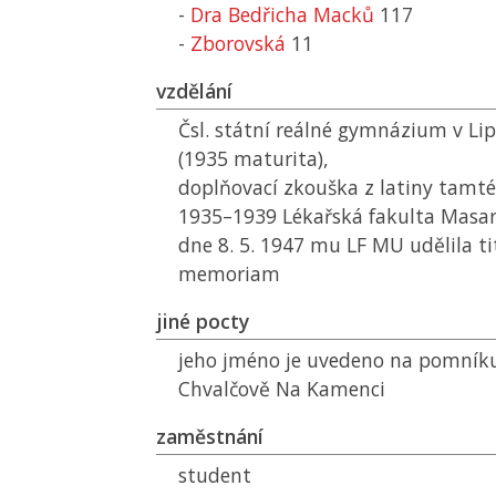
-
Dra Bedřicha Macků
117
-
Zborovská
11
vzdělání
Čsl. státní reálné gymnázium v Li
(1935 maturita),
doplňovací zkouška z latiny tamté
1935–1939 Lékařská fakulta Masary
dne 8. 5. 1947 mu
LF MU
udělila ti
memoriam
jiné pocty
jeho jméno je uvedeno na pomníku
Chvalčově Na Kamenci
zaměstnání
student