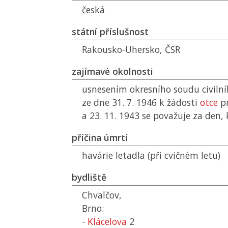
česká
státní příslušnost
Rakousko-Uhersko,
ČSR
zajímavé okolnosti
usnesením okresního soudu civiln
ze dne 31. 7. 1946 k žádosti
otce
pr
a 23. 11. 1943 se považuje za den, 
příčina úmrtí
havárie letadla (při cvičném letu)
bydliště
Chvalčov,
Brno:
-
Klácelova
2