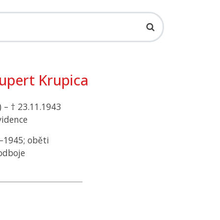
pert Krupica
 – † 23.11.1943
vidence
–1945; oběti
 odboje