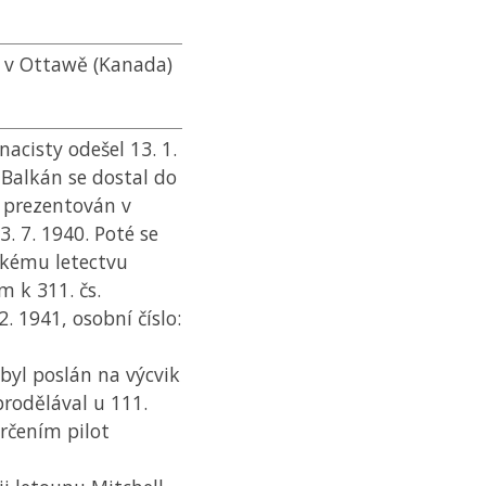
 v Ottawě (Kanada)
acisty odešel 13. 1.
 Balkán se dostal do
a prezentován v
3. 7. 1940. Poté se
skému letectvu
m k 311. čs.
. 1941, osobní číslo:
byl poslán na výcvik
prodělával u 111.
rčením pilot