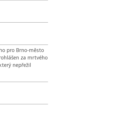
ího pro Brno-město
ohlášen za mrtvého
který nepřežil