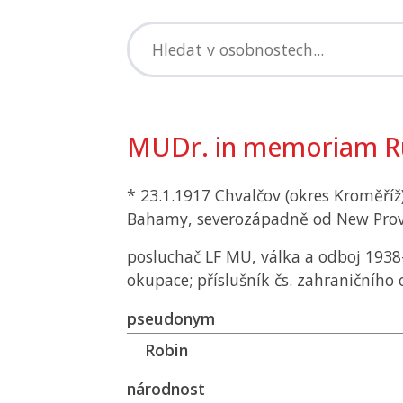
MUDr. in memoriam Ru
* 23.1.1917 Chvalčov (okres Kroměříž)
Bahamy, severozápadně od New Pro
posluchač
LF MU
, válka a odboj 1938
okupace; příslušník čs. zahraničního
pseudonym
Robin
národnost