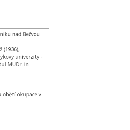
pníku nad Bečvou
ž (1936),
kovy univerzity -
tul MUDr. in
 obětí okupace v