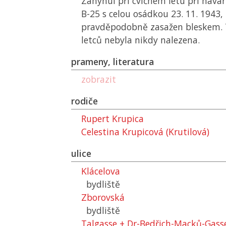
Zahynul při cvičném letu při havár
B-25 s celou osádkou 23. 11. 1943,
pravděpodobně zasažen bleskem. 
letců nebyla nikdy nalezena.
prameny, literatura
zobrazit
rodiče
Rupert Krupica
Celestina Krupicová (Krutilová)
ulice
Klácelova
bydliště
Zborovská
bydliště
Talgasse + Dr-Bedřich-Macků-Gasse