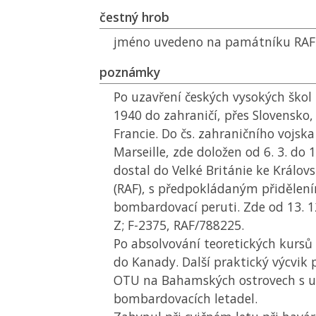
čestný hrob
jméno uvedeno na památníku RAF
poznámky
Po uzavření českých vysokých škol n
1940 do zahraničí, přes Slovensko,
Francie. Do čs. zahraničního vojsk
Marseille, zde doložen od 6. 3. do 1
dostal do Velké Británie ke Králov
(RAF), s předpokládaným přidělení
bombardovací peruti. Zde od 13. 12
Z; F-2375, RAF/788225.
Po absolvování teoretických kursů 
do Kanady. Další praktický výcvik 
OTU
na Bahamských ostrovech s u
bombardovacích letadel.