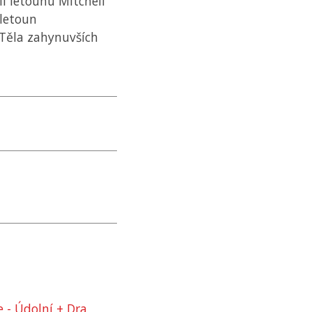
ii letounu Mitchell
 letoun
Těla zahynuvších
 - Údolní + Dra