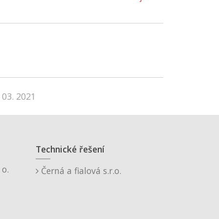
 03. 2021
Technické řešení
o.
Černá a fialová s.r.o.