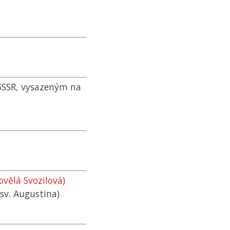
SSSR
, vysazeným na
ovělá Svozilová)
 sv. Augustina)