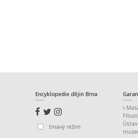
Encyklopedie dějin Brna
Garan
Masa
Filozo
Ústav
tmavý režim
muzeo