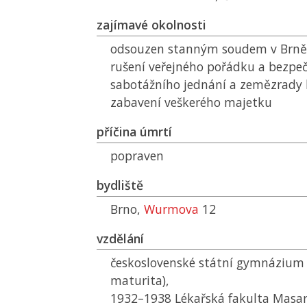
zajímavé okolnosti
odsouzen stanným soudem v Brně 
rušení veřejného pořádku a bezpeč
sabotážního jednání a zemězrady k
zabavení veškerého majetku
příčina úmrtí
popraven
bydliště
Brno,
Wurmova
12
vzdělání
československé státní gymnázium 
maturita),
1932–1938 Lékařská fakulta Masar