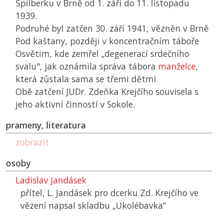
Špilberku v Brně od 1. září do 11. listopadu
1939.
Podruhé byl zatčen 30. září 1941, vězněn v Brně
Pod kaštany, později v koncentračním táboře
Osvětim, kde zemřel „degenerací srdečního
svalu", jak oznámila správa tábora
manželce
,
která zůstala sama se třemi dětmi.
Obě zatčení JUDr. Zdeňka Krejčího souvisela s
jeho aktivní činností v Sokole.
prameny, literatura
zobrazit
osoby
Ladislav Jandásek
přítel, L. Jandásek pro dcerku Zd. Krejčího ve
vězení napsal skladbu „Ukolébavka“