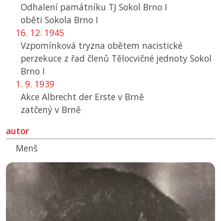
Odhalení památníku
TJ
Sokol Brno I
oběti Sokola Brno I
16. 12. 1945
Vzpomínková tryzna obětem nacistické
perzekuce z řad členů Tělocvičné jednoty Sokol
Brno I
1. 9. 1939
Akce Albrecht der Erste v Brně
zatčený v Brně
autor
Menš