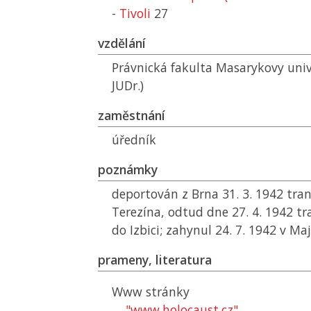
-
Tivoli
27
vzdělání
Právnická fakulta Masarykovy unive
JUDr.)
zaměstnání
úředník
poznámky
deportován z Brna 31. 3. 1942 tra
Terezína, odtud dne 27. 4. 1942 
do Izbici; zahynul 24. 7. 1942 v M
prameny, literatura
Www stránky
"www.holocaust.cz"