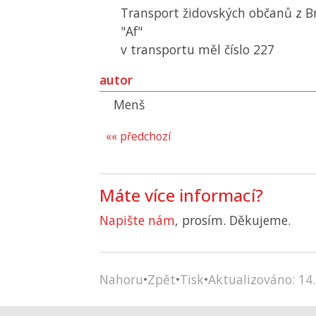
Transport židovských občanů z B
"Af"
v transportu měl číslo 227
autor
Menš
«« předchozí
Máte více informací?
Napište nám
, prosím. Děkujeme.
Nahoru
•
Zpět
•
Tisk
•
Aktualizováno: 14.