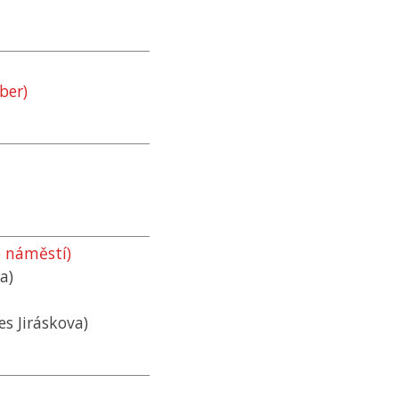
ber)
o náměstí)
a)
es Jiráskova)