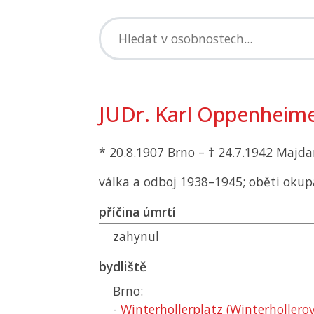
JUDr. Karl Oppenheim
* 20.8.1907 Brno – † 24.7.1942 Majd
válka a odboj 1938–1945; oběti okup
příčina úmrtí
zahynul
bydliště
Brno:
-
Winterhollerplatz (Winterhollero