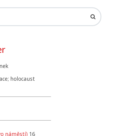
er
anek
ace; holocaust
vo náměstí)
16