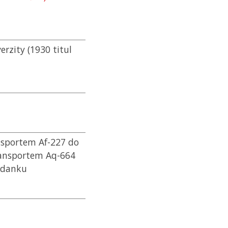
rzity (1930 titul
nsportem Af-227 do
transportem Aq-664
ajdanku