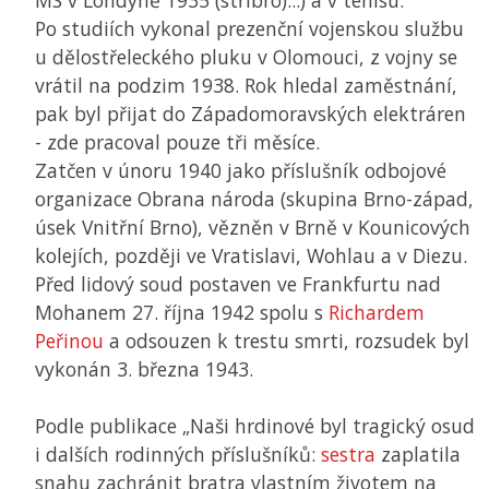
MS
v Londýně 1935 (stříbro)...) a v tenisu.
Po studiích vykonal prezenční vojenskou službu
u dělostřeleckého pluku v Olomouci, z vojny se
vrátil na podzim 1938. Rok hledal zaměstnání,
pak byl přijat do Západomoravských elektráren
- zde pracoval pouze tři měsíce.
Zatčen v únoru 1940 jako příslušník odbojové
organizace Obrana národa (skupina Brno-západ,
úsek Vnitřní Brno), vězněn v Brně v Kounicových
kolejích, později ve Vratislavi, Wohlau a v Diezu.
Před lidový soud postaven ve Frankfurtu nad
Mohanem 27. října 1942 spolu s
Richardem
Peřinou
a odsouzen k trestu smrti, rozsudek byl
vykonán 3. března 1943.
Podle publikace „Naši hrdinové byl tragický osud
i dalších rodinných příslušníků:
sestra
zaplatila
snahu zachránit bratra vlastním životem na