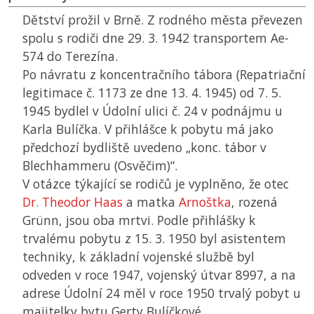
Dětství prožil v Brně. Z rodného města převezen
spolu s rodiči dne 29. 3. 1942 transportem Ae-
574 do Terezína.
Po návratu z koncentračního tábora (Repatriační
legitimace č. 1173 ze dne 13. 4. 1945) od 7. 5.
1945 bydlel v Údolní ulici č. 24 v podnájmu u
Karla Bulíčka. V přihlášce k pobytu má jako
předchozí bydliště uvedeno „konc. tábor v
Blechhammeru (Osvěčim)“.
V otázce týkající se rodičů je vyplněno, že otec
Dr. Theodor Haas
a matka
Arnoštka
, rozená
Grünn, jsou oba mrtvi. Podle přihlášky k
trvalému pobytu z 15. 3. 1950 byl asistentem
techniky, k základní vojenské službě byl
odveden v roce 1947, vojenský útvar 8997, a na
adrese Údolní 24 měl v roce 1950 trvalý pobyt u
majitelky bytu Gerty Bulíčkové.