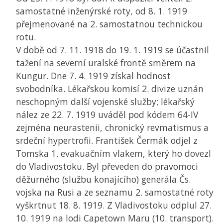
samostatné inženýrské roty, od 8. 1. 1919
přejmenované na 2. samostatnou technickou
rotu.
V době od 7. 11. 1918 do 19. 1. 1919 se účastnil
tažení na severní uralské frontě směrem na
Kungur. Dne 7. 4. 1919 získal hodnost
svobodníka. Lékařskou komisí 2. divize uznán
neschopným další vojenské služby; lékařský
nález ze 22. 7. 1919 uváděl pod kódem 64-IV
zejména neurastenii, chronický revmatismus a
srdeční hypertrofii. František Čermák odjel z
Tomska 1. evakuačním vlakem, který ho dovezl
do Vladivostoku. Byl převeden do pravomoci
děžurného (službu konajícího) generála Čs.
vojska na Rusi a ze seznamu 2. samostatné roty
vyškrtnut 18. 8. 1919. Z Vladivostoku odplul 27.
10. 1919 na lodi Capetown Maru (10. transport).