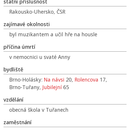
státní příslušnost
Rakousko-Uhersko,
ČSR
zajímavé okolnosti
byl muzikantem a učil hře na housle
příčina úmrtí
v nemocnici u svaté Anny
bydliště
Brno-Holásky:
Na návsi
20,
Rolencova
17,
Brno-Tuřany,
Jubilejní
65
vzdělání
obecná škola v Tuřanech
zaměstnání