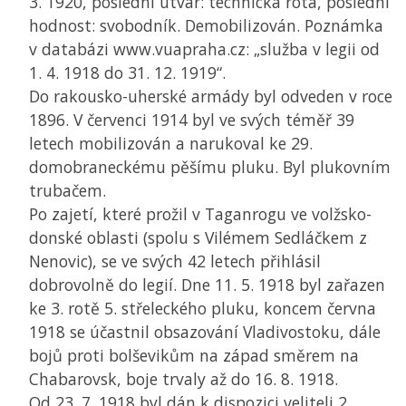
3. 1920, poslední útvar: technická rota, poslední
hodnost: svobodník. Demobilizován. Poznámka
v databázi www.vuapraha.cz: „služba v legii od
1. 4. 1918 do 31. 12. 1919“.
Do rakousko-uherské armády byl odveden v roce
1896. V červenci 1914 byl ve svých téměř 39
letech mobilizován a narukoval ke 29.
domobraneckému pěšímu pluku. Byl plukovním
trubačem.
Po zajetí, které prožil v Taganrogu ve volžsko-
donské oblasti (spolu s Vilémem Sedláčkem z
Nenovic), se ve svých 42 letech přihlásil
dobrovolně do legií. Dne 11. 5. 1918 byl zařazen
ke 3. rotě 5. střeleckého pluku, koncem června
1918 se účastnil obsazování Vladivostoku, dále
bojů proti bolševikům na západ směrem na
Chabarovsk, boje trvaly až do 16. 8. 1918.
Od 23. 7. 1918 byl dán k dispozici veliteli 2.