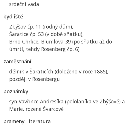
srdeční vada
bydliště
Zbýšov čp. 11 (rodný dům),
Šaratice čp. 53 (v době sňatku),
Brno-Chrlice, Blümlova 39 (po sňatku až do
úmrtí, tehdy Rosenberg čp. 6)
zaměstnání
dělník v Šaraticích (doloženo v roce 1885),
později v Rosenbergu
poznámky
syn Vavřince Andresíka (pololáníka ve Zbýšově) a
Marie, rozené Švarcové
prameny, literatura