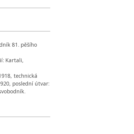
ník 81. pěšího
í: Kartali,
 1918, technická
 1920, poslední útvar:
 svobodník.