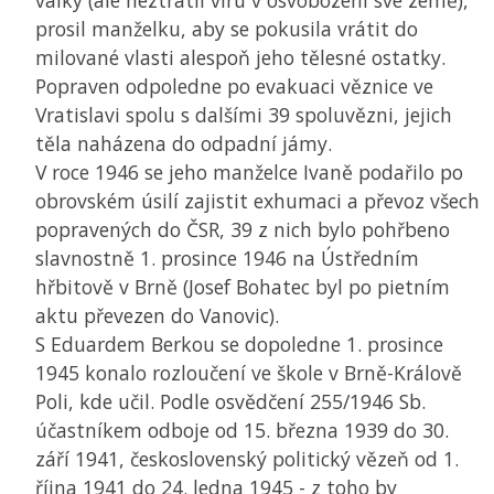
války (ale neztratil víru v osvobození své země),
prosil manželku, aby se pokusila vrátit do
milované vlasti alespoň jeho tělesné ostatky.
Popraven odpoledne po evakuaci věznice ve
Vratislavi spolu s dalšími 39 spoluvězni, jejich
těla naházena do odpadní jámy.
V roce 1946 se jeho manželce Ivaně podařilo po
obrovském úsilí zajistit exhumaci a převoz všech
popravených do
ČSR
, 39 z nich bylo pohřbeno
slavnostně 1. prosince 1946 na Ústředním
hřbitově v Brně (Josef Bohatec byl po pietním
aktu převezen do Vanovic).
S Eduardem Berkou se dopoledne 1. prosince
1945 konalo rozloučení ve škole v Brně-Králově
Poli, kde učil. Podle osvědčení 255/1946 Sb.
účastníkem odboje od 15. března 1939 do 30.
září 1941, československý politický vězeň od 1.
října 1941 do 24. ledna 1945 - z toho by