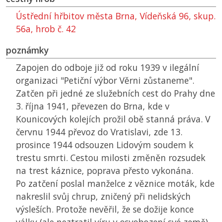
Ústřední hřbitov města Brna, Vídeňská 96, skup.
56a, hrob č. 42
poznámky
Zapojen do odboje již od roku 1939 v ilegální
organizaci "Petiční výbor Věrni zůstaneme".
Zatčen při jedné ze služebních cest do Prahy dne
3. října 1941, převezen do Brna, kde v
Kounicových kolejích prožil obě stanná práva. V
červnu 1944 převoz do Vratislavi, zde 13.
prosince 1944 odsouzen Lidovým soudem k
trestu smrti. Cestou milosti změněn rozsudek
na trest káznice, poprava přesto vykonána.
Po zatčení poslal manželce z věznice moták, kde
nakreslil svůj chrup, zničený při nelidských
výsleších. Protože nevěřil, že se dožije konce