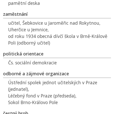
pamětní deska
zaměstnání
učitel, Šebkovice u Jaroměřic nad Rokytnou,
Uherčice u Jemnice,
od roku 1934 obecná dívčí škola v Brně-Králově
Poli (odborný učitel)
politická orientace
Čs. sociální demokracie
odborné a zájmové organizace
Ústřední spolek jednot učitelských v Praze
(jednatel),
Léčebný fond v Praze (předseda),
Sokol Brno-Královo Pole
čestný hrob