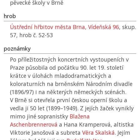
pěvecké školy v Brně
hrob
Ústřední hřbitov města Brna, Vídeňská 96
, skup.
57, hrob č. 52-53
poznámky
Po příležitostných koncertních vystoupeních v
Praze působila od počátku 90. let 19. století
krátce v úlohách mladodramatických a
koloraturních na brněnském Národním divadle
(1896/97) i na ně­kterých německých scénách.
V Brně si otevřela první českou operní školu a
vedla ji 50 let (1899–1949). Z jejích žaček vynikly
mimo jiné sopranistky
Blažena
Aschenbrennerová
a Hana Kramperová, altistka
Viktorie Janošová a subreta
Věra Skalská
. Jejím