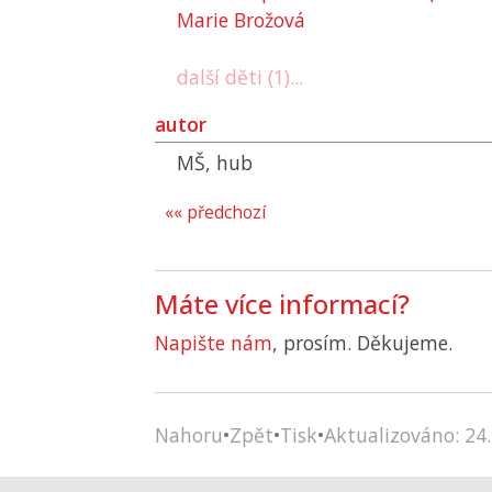
Marie Brožová
další děti (1)...
autor
MŠ, hub
«« předchozí
Máte více informací?
Napište nám
, prosím. Děkujeme.
Nahoru
•
Zpět
•
Tisk
•
Aktualizováno: 24.