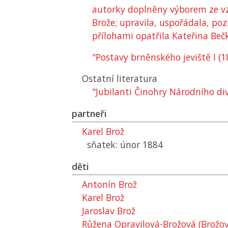
autorky doplněny výborem ze 
Brože; upravila, uspořádala, p
přílohami opatřila Kateřina Beč
"Postavy brněnského jeviště I (
Ostatní literatura
"Jubilanti Činohry Národního di
partneři
Karel Brož
sňatek: únor 1884
děti
Antonín Brož
Karel Brož
Jaroslav Brož
Růžena Opravilová-Brožová (Brožov