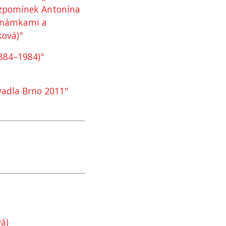
vzpomínek Antonína
oznámkami a
ková)"
1884–1984)"
vadla Brno 2011"
á)