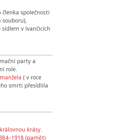
 členka společnosti
 souboru),
 sídlem v Ivančicích
amační party a
í role.
manžela
( v roce
eho smrti přesídlila
královnou krásy.
1884–1918 (paměti