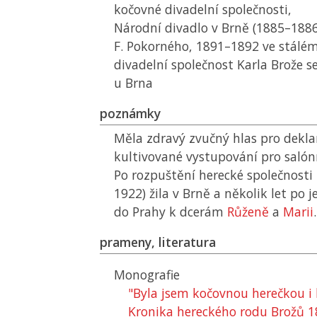
kočovné divadelní společnosti,
Národní divadlo v Brně (1885–1886
F. Pokorného, 1891–1892 ve stálém
divadelní společnost Karla Brože se
u Brna
poznámky
Měla zdravý zvučný hlas pro dekl
kultivované vystupování pro salónn
Po rozpuštění herecké společnosti
1922) žila v Brně a několik let po j
do Prahy k dcerám
Růženě
a
Marii
.
prameny, literatura
Monografie
"Byla jsem kočovnou herečkou i 
Kronika hereckého rodu Brožů 