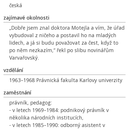
česká
zajímavé okolnosti
„Dobře jsem znal doktora Motejla a vím, že úřad
vybudoval z ničeho a postavil ho na mladých
lidech, a já si budu považovat za čest, když to
po něm nezkazím,“ řekl po slibu novinářům
Varvařovský.
vzdělání
1963–1968 Právnická fakulta Karlovy univerzity
zaměstnání
právník, pedagog:
- v letech 1969–1984: podnikový právník v
několika národních institucích,
- v letech 1985–1990: odborný asistent v