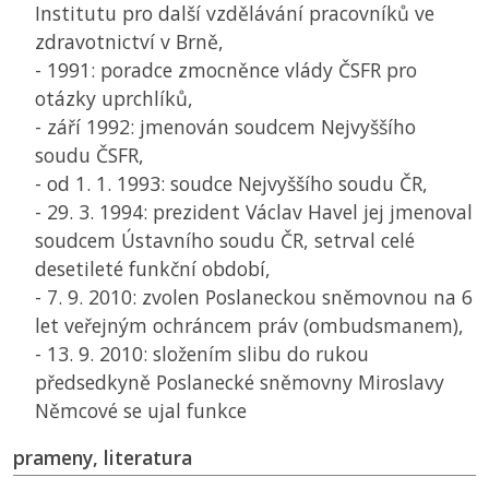
Institutu pro další vzdělávání pracovníků ve
zdravotnictví v Brně,
- 1991: poradce zmocněnce vlády
ČSFR
pro
otázky uprchlíků,
- září 1992: jmenován soudcem Nejvyššího
soudu
ČSFR
,
- od 1. 1. 1993: soudce Nejvyššího soudu
ČR
,
- 29. 3. 1994: prezident Václav Havel jej jmenoval
soudcem Ústavního soudu
ČR
, setrval celé
desetileté funkční období,
- 7. 9. 2010: zvolen Poslaneckou sněmovnou na 6
let veřejným ochráncem práv (ombudsmanem),
- 13. 9. 2010: složením slibu do rukou
předsedkyně Poslanecké sněmovny Miroslavy
Němcové se ujal funkce
prameny, literatura