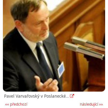
Pavel Varvařovský v Poslanecké...
«« předchozí
následující »»