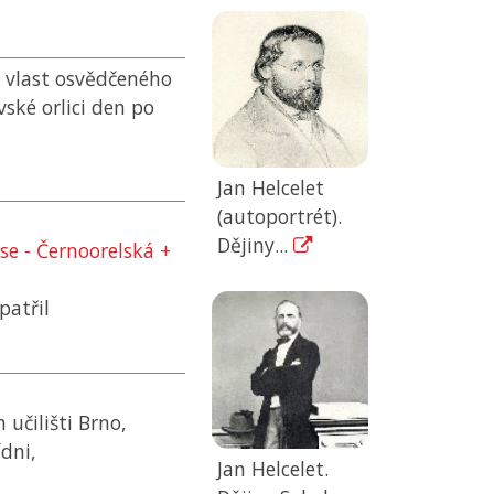
 vlast osvědčeného
vské orlici den po
Jan Helcelet
(autoportrét).
Dějiny...
e - Černoorelská +
patřil
učilišti Brno,
dni,
Jan Helcelet.