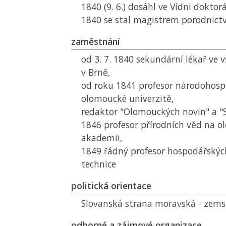
1840 (9. 6.) dosáhl ve Vídni doktorá
1840 se stal magistrem porodnictv
zaměstnání
od 3. 7. 1840 sekundární lékař ve
v Brně,
od roku 1841 profesor národohosp
olomoucké univerzitě,
redaktor "Olomouckých novin" a "Se
1846 profesor přírodních věd na 
akademii,
1849 řádný profesor hospodářskýc
technice
politická orientace
Slovanská strana moravská - zemsk
odborné a zájmové organizace