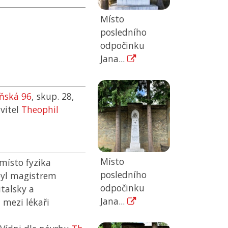
Místo
posledního
odpočinku
Jana...
eňská 96
, skup. 28,
vitel
Theophil
Místo
místo fyzika
posledního
 byl magistrem
odpočinku
italsky a
Jana...
 mezi lékaři