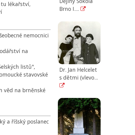
Dějiny Sokola
tu lékařství,
Brno I....
í
 všeobecné nemocnici
odářství na
lských listů",
Dr. Jan Helcelet
olomoucké stavovské
s dětmi (vlevo...
h věd na brněnské
ý a říšský poslanec