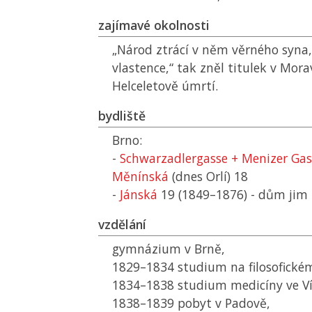
zajímavé okolnosti
„Národ ztrácí v něm věrného syna,
vlastence,“ tak zněl titulek v Mora
Helceletově úmrtí.
bydliště
Brno:
-
Schwarzadlergasse + Menizer Gass
Měnínská
(dnes Orlí) 18
-
Jánská
19 (1849–1876) - dům jim 
vzdělání
gymnázium v Brně,
1829–1834 studium na filosofickém 
1834–1838 studium medicíny ve Ví
1838–1839 pobyt v Padově,