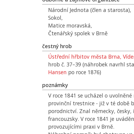
Národní Jednota (člen a starosta),
Sokol,
Matice moravská,
Čtenářský spolek v Brně
čestný hrob
Ústřední hřbitov města Brna, Víd
hrob č. 37–39 (náhrobek navrhl sta
Hansen
po roce 1876)
poznámky
V roce 1841 se ucházel o uvolněné 
provinční trestnice - již v té době
porodnictví. Znal německy, česky, 
francouzsky. V roce 1841 je uváděn
provozujícími praxi v Brně.