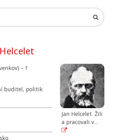
Helcelet
venkov) – †
 buditel, politik
Jan Helcelet. Žili
a pracovali v...
rsko