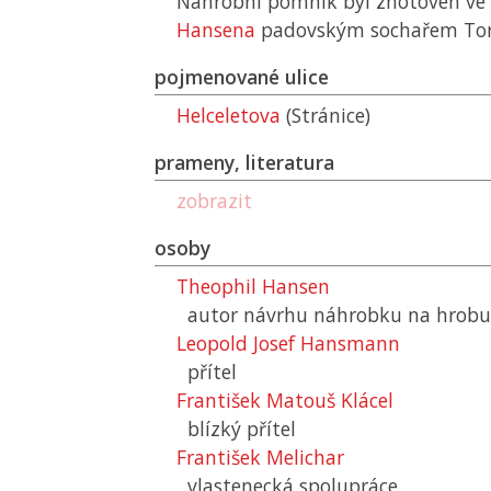
Náhrobní pomník byl zhotoven ve 
Hansena
padovským sochařem Tor
pojmenované ulice
Helceletova
(Stránice)
prameny, literatura
zobrazit
osoby
Theophil Hansen
autor návrhu náhrobku na hrobu J
Leopold Josef Hansmann
přítel
František Matouš Klácel
blízký přítel
František Melichar
vlastenecká spolupráce