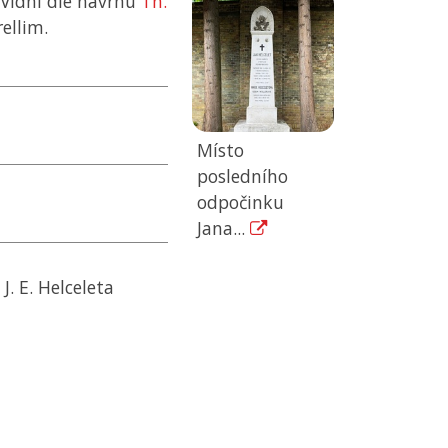
Vídni dle návrhu
Th.
ellim.
Místo
posledního
odpočinku
Jana...
. E. Helceleta