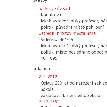
stavby
park Tyršův sad
Kounicova
lékař, vysokoškolský profesor, ná
politik; původní místo pohřbení
Ústřední hřbitov města Brna
Vídeňská 96/306
lékař, vysokoškolský profesor, ná
politik; místo posledního odpoči
10. 1895
události
2. 1. 2012
Oslavy 200 let od narození zakla
Sokola
zakladatel brněnského Sokola
2. 12. 1862