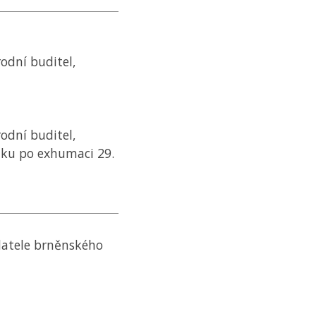
rodní buditel,
rodní buditel,
nku po exhumaci 29.
datele brněnského