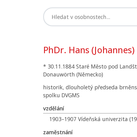
PhDr. Hans (Johannes)
* 30.11.1884 Staré Město pod Landšt
Donauwörth (Německo)
historik, dlouholetý předseda brněn
spolku
DVGMS
vzdělání
1903–1907 Vídeňská univerzita (190
zaměstnání