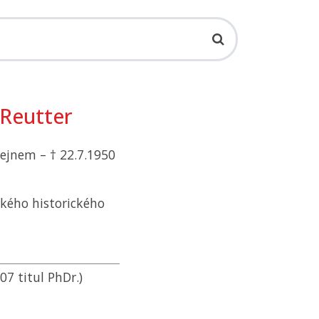
 Reutter
ejnem – † 22.7.1950
ského historického
7 titul PhDr.)