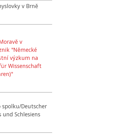
yslovky v Brně
 Moravě v
Vznik "Německé
stní výzkum na
für Wissenschaft
ren)"
o spolku/Deutscher
s und Schlesiens