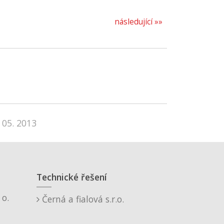
následující »»
 05. 2013
Technické řešení
o.
Černá a fialová s.r.o.