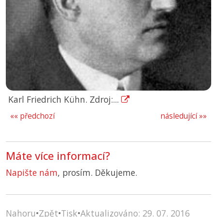
Karl Friedrich Kühn. Zdroj:...
«« předchozí
následující »»
Máte více informací?
Napište nám
, prosím. Děkujeme.
Nahoru
•
Zpět
•
Tisk
•
Aktualizováno: 29. 07. 2016