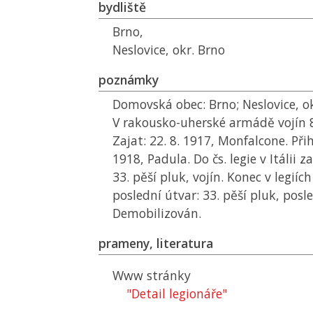
bydliště
Brno,
Neslovice, okr. Brno
poznámky
Domovská obec: Brno; Neslovice, ok
V rakousko-uherské armádě vojín 8
Zajat: 22. 8. 1917, Monfalcone. Přihl
1918, Padula. Do čs. legie v Itálii z
33. pěší pluk, vojín. Konec v legiích
poslední útvar: 33. pěší pluk, posl
Demobilizován.
prameny, literatura
Www stránky
"Detail legionáře"