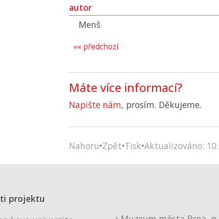
autor
Menš
«« předchozí
Máte více informací?
Napište nám
, prosím. Děkujeme.
Nahoru
•
Zpět
•
Tisk
•
Aktualizováno: 10.
ti projektu
Muzeum města Brna, p. 