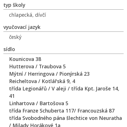
typ školy
chlapecká, dívčí
vyučovací jazyk
český
sídlo
Kounicova 38
Hutterova / Traubova 5
Mýtní / Herringova / Pionýrská 23
Reicheltova / Kotlářská 9, 4
třída Legionářů / V aleji / třída Kpt. Jaroše 14,
41
Linhartova / Bartošova 5
třída Franze Schuberta 117/ Francouzská 87
třída Svobodného pána šlechtice von Neuratha
/ Milady Horákové 1a