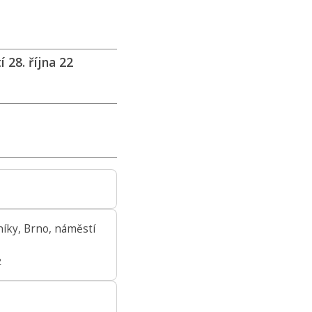
 28. října 22
íky, Brno, náměstí
2