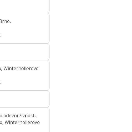
Brno,
2
o, Winterhollerovo
2
 oděvní živnosti,
o, Winterhollerovo