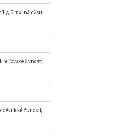
íky, Brno, náměstí
2
rejčovské živnosti,
2
oděvnické živnosti,
2