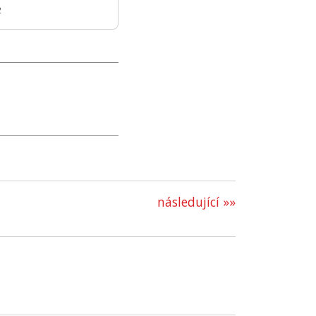
2
následující »»