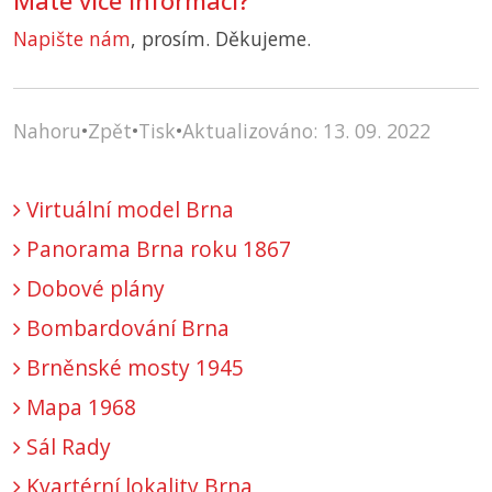
Máte více informací?
Napište nám
, prosím. Děkujeme.
Nahoru
•
Zpět
•
Tisk
•
Aktualizováno: 13. 09. 2022
Virtuální model Brna
Panorama Brna roku 1867
Dobové plány
Bombardování Brna
Brněnské mosty 1945
Mapa 1968
Sál Rady
Kvartérní lokality Brna