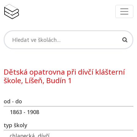
Dětská opatrovna při dívčí klášterní
škole, Líšeň, Budín 1
od - do
1863 - 1908
typ školy
chlapecká, dívčí