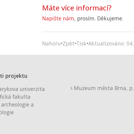
Máte více informací?
Napište nám
, prosím. Děkujeme.
Nahoru
•
Zpět
•
Tisk
•
Aktualizováno: 04.
ti projektu
Muzeum města Brna, p. 
rykova univerzita
fická fakulta
 archeologie a
logie