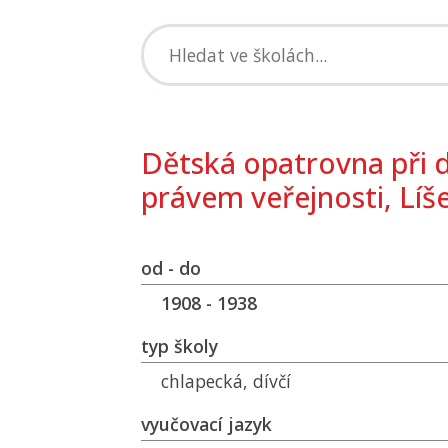
Dětská opatrovna při dí
právem veřejnosti, Líše
od - do
1908 - 1938
typ školy
chlapecká, dívčí
vyučovací jazyk