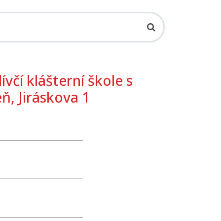
včí klášterní škole s
ň, Jiráskova 1