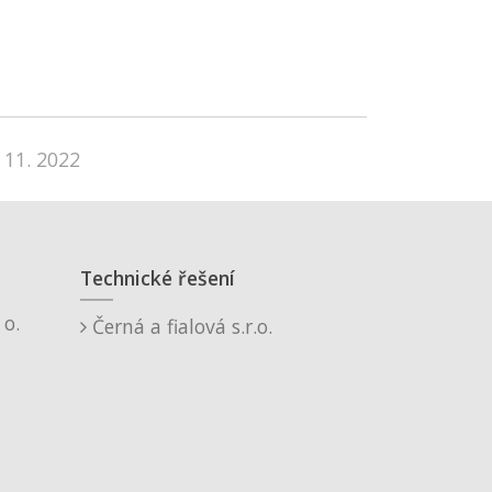
 11. 2022
Technické řešení
o.
Černá a fialová s.r.o.