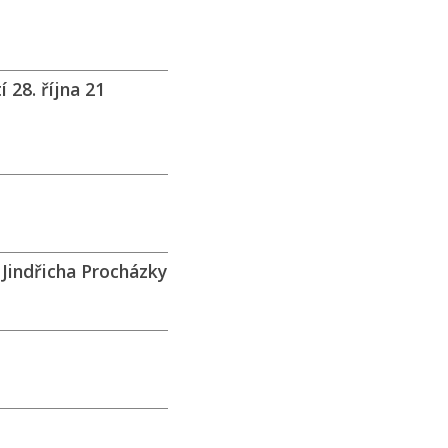
 28. října 21
 Jindřicha Procházky