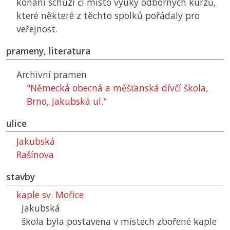
konání schůzí či místo výuky odborných kurzů,
které některé z těchto spolků pořádaly pro
veřejnost.
prameny, literatura
Archivní pramen
"Německá obecná a měšťanská dívčí škola,
Brno, Jakubská ul."
ulice
Jakubská
Rašínova
stavby
kaple sv. Mořice
Jakubská
škola byla postavena v místech zbořené kaple