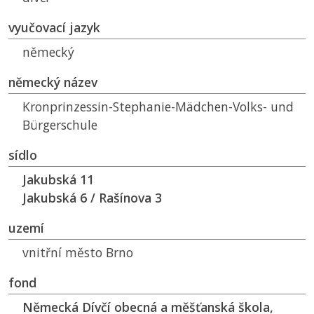
vyučovací jazyk
německý
německý název
Kronprinzessin-Stephanie-Mädchen-Volks- und
Bürgerschule
sídlo
Jakubská 11
Jakubská 6 / Rašínova 3
uzemí
vnitřní město Brno
fond
Německá Dívčí obecná a měšťanská škola,