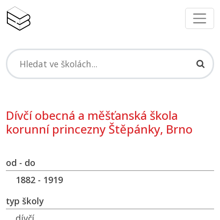
Dívčí obecná a měšťanská škola
korunní princezny Štěpánky, Brno
od - do
1882 - 1919
typ školy
dívčí