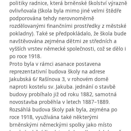
politiky radnice, která brněnské školství výrazně
ovlivňovala (škola byla mimo jiné velmi štědře
podporována tehdy nerovnoměrně
rozdělovanými finančními prostředky z městské
pokladny). Také se předpokládalo, že škola bude
navštěvována zejména dětmi ze středních a
vyšších vrstev německé společnosti, což se dělo i
po roce 1918.
Proto byla v rámci asanace postavena
reprezentativní budova školy na adrese
Jakubská 6/ Rašínova 3, v rohovém domě
naproti kostelu sv. Jakuba. jednání o stavbě
budovy probíhalo již od roku 1882, samotná
novostavba proběhla v letech 1887–1889.
Rozsáhlá budova školy pak byla, zejména po
roce 1918, využívána také některými
brněnskými německými spolky jako místo