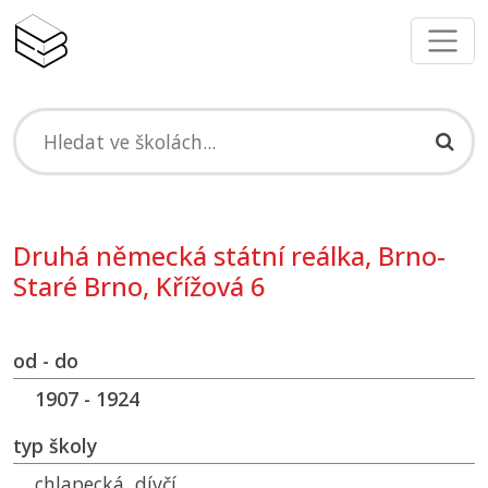
Druhá německá státní reálka, Brno-
Staré Brno, Křížová 6
od - do
1907 - 1924
typ školy
chlapecká, dívčí