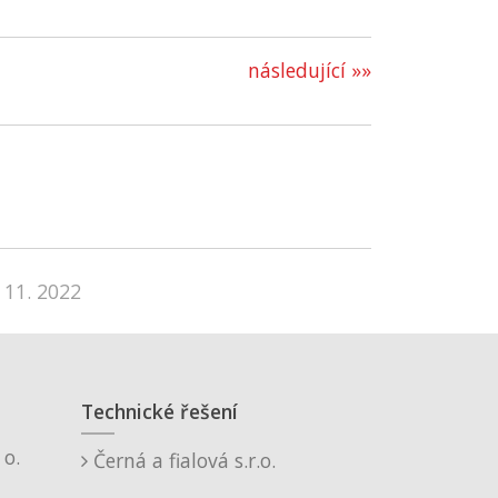
následující »»
 11. 2022
Technické řešení
o.
Černá a fialová s.r.o.