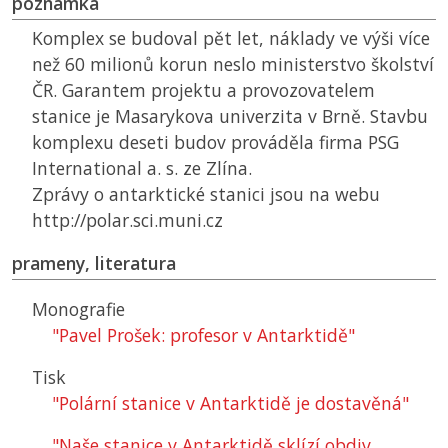
poznámka
Komplex se budoval pět let, náklady ve výši více
než 60 milionů korun neslo ministerstvo školství
ČR
. Garantem projektu a provozovatelem
stanice je Masarykova univerzita v Brně. Stavbu
komplexu deseti budov prováděla firma PSG
International a. s. ze Zlína.
Zprávy o antarktické stanici jsou na webu
http://polar.sci.muni.cz
prameny, literatura
Monografie
"Pavel Prošek: profesor v Antarktidě"
Tisk
"Polární stanice v Antarktidě je dostavěná"
"Naše stanice v Antarktidě sklízí obdiv