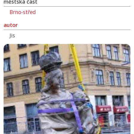
městská část
Brno-střed
autor
Jis