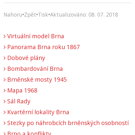
Nahoru
•
Zpět
•
Tisk
•
Aktualizováno: 08. 07. 2018
Virtuální model Brna
Panorama Brna roku 1867
Dobové plány
Bombardování Brna
Brněnské mosty 1945
Mapa 1968
Sál Rady
Kvartérní lokality Brna
Stezky po náhrobcích brněnských osobností
Brno a konflikty