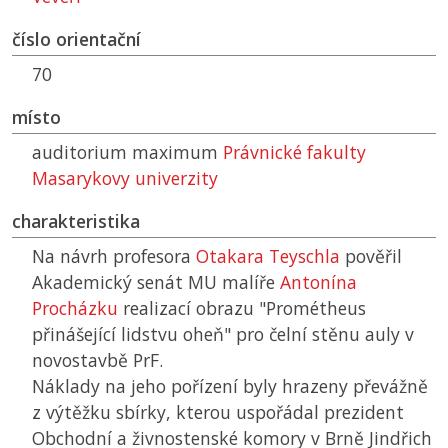
číslo orientační
70
místo
auditorium maximum
Právnické fakulty
Masarykovy univerzity
charakteristika
Na návrh profesora
Otakara Teyschla
pověřil
Akademický senát
MU
malíře
Antonína
Procházku
realizací obrazu "Prométheus
přinášející lidstvu oheň" pro čelní stěnu auly v
novostavbě
PrF
.
Náklady na jeho pořízení byly hrazeny převážně
z výtěžku sbírky, kterou uspořádal prezident
Obchodní a živnostenské komory v Brně Jindřich