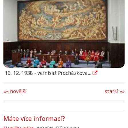
16. 12. 1938 - vernisáž Procházkova...
«« novější
starší »»
Máte více informací?