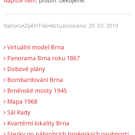
Napište nám
, prosím. Děkujeme.
Nahoru
•
Zpět
•
Tisk
•
Aktualizováno: 29. 03. 2019
Virtuální model Brna
Panorama Brna roku 1867
Dobové plány
Bombardování Brna
Brněnské mosty 1945
Mapa 1968
Sál Rady
Kvartérní lokality Brna
Stezky po náhrobcích brněnských osobností