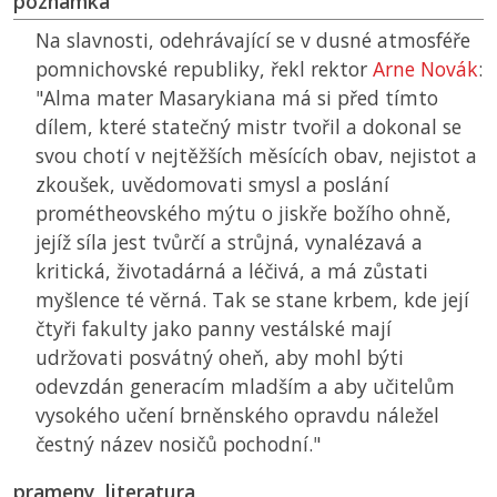
poznámka
Na slavnosti, odehrávající se v dusné atmosféře
pomnichovské republiky, řekl rektor
Arne Novák
:
"Alma mater Masarykiana má si před tímto
dílem, které statečný mistr tvořil a dokonal se
svou chotí v nejtěžších měsících obav, nejistot a
zkoušek, uvědomovati smysl a poslání
prométheovského mýtu o jiskře božího ohně,
jejíž síla jest tvůrčí a strůjná, vynalézavá a
kritická, životadárná a léčivá, a má zůstati
myšlence té věrná. Tak se stane krbem, kde její
čtyři fakulty jako panny vestálské mají
udržovati posvátný oheň, aby mohl býti
odevzdán generacím mladším a aby učitelům
vysokého učení brněnského opravdu náležel
čestný název nosičů pochodní."
prameny, literatura