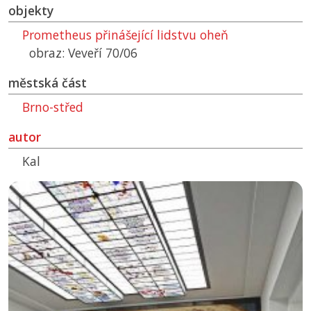
objekty
Prometheus přinášející lidstvu oheň
obraz: Veveří 70/06
městská část
Brno-střed
autor
Kal