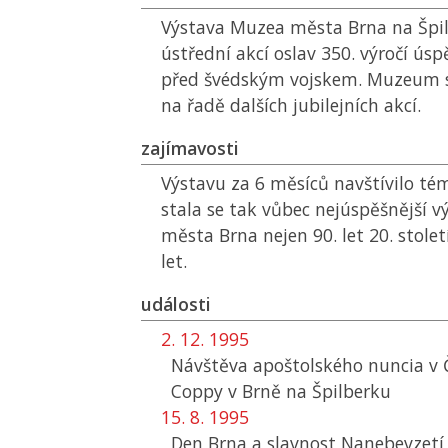
Výstava Muzea města Brna na Špil
ústřední akcí oslav 350. výročí ús
před švédským vojskem. Muzeum se
na řadě dalších jubilejních akcí.
zajímavosti
Výstavu za 6 měsíců navštívilo tém
stala se tak vůbec nejúspěšnější 
města Brna nejen 90. let 20. století
let.
události
2. 12. 1995
Návštěva apoštolského nuncia v
Coppy v Brně na Špilberku
15. 8. 1995
Den Brna a slavnost Nanebevzetí