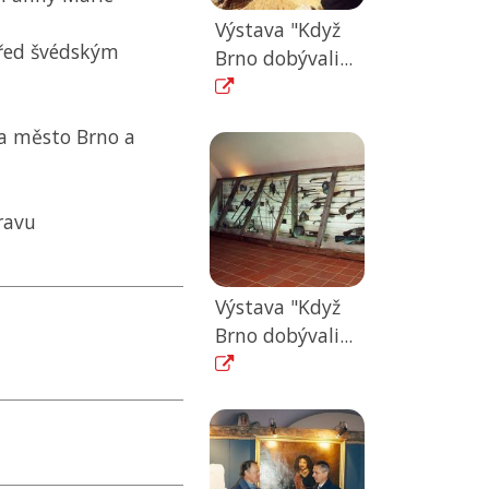
Výstava "Když
před švédským
Brno dobývali...
na město Brno a
ravu
Výstava "Když
Brno dobývali...