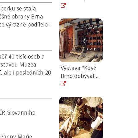
berku se stala
pěšné obrany Brna
 výrazně podílelo i
ěř 40 tisíc osob a
výstavou Muzea
Výstava "Když
, ale i posledních 20
Brno dobývali...
ČR
Giovanniho
 Panny Marie