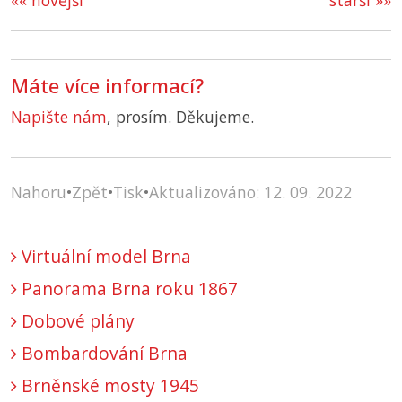
«« novější
starší »»
Máte více informací?
Napište nám
, prosím. Děkujeme.
Nahoru
•
Zpět
•
Tisk
•
Aktualizováno: 12. 09. 2022
Virtuální model Brna
Panorama Brna roku 1867
Dobové plány
Bombardování Brna
Brněnské mosty 1945