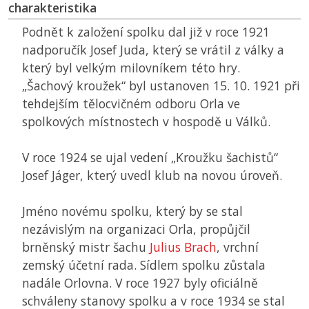
charakteristika
Podnět k založení spolku dal již v roce 1921
nadporučík Josef Juda, který se vrátil z války a
který byl velkým milovníkem této hry.
„Šachový kroužek“ byl ustanoven 15. 10. 1921 při
tehdejším tělocvičném odboru Orla ve
spolkových místnostech v hospodě u Válků.
V roce 1924 se ujal vedení „Kroužku šachistů“
Josef Jáger, který uvedl klub na novou úroveň.
Jméno novému spolku, který by se stal
nezávislým na organizaci Orla, propůjčil
brněnský mistr šachu
Julius Brach
, vrchní
zemský účetní rada. Sídlem spolku zůstala
nadále Orlovna. V roce 1927 byly oficiálně
schváleny stanovy spolku a v roce 1934 se stal