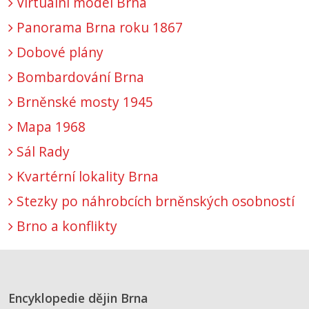
Virtuální model Brna
Panorama Brna roku 1867
Dobové plány
Bombardování Brna
Brněnské mosty 1945
Mapa 1968
Sál Rady
Kvartérní lokality Brna
Stezky po náhrobcích brněnských osobností
Brno a konflikty
Encyklopedie dějin Brna