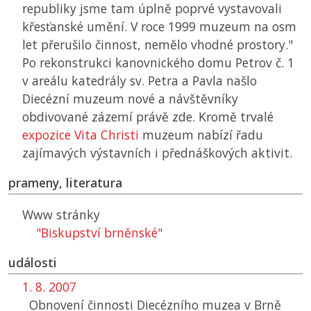
republiky jsme tam úplně poprvé vystavovali
křesťanské umění. V roce 1999 muzeum na osm
let přerušilo činnost, nemělo vhodné prostory."
Po rekonstrukci kanovnického domu Petrov č. 1
v areálu katedrály sv. Petra a Pavla našlo
Diecézní muzeum nové a návštěvníky
obdivované zázemí právě zde. Kromě trvalé
expozice Vita Christi
muzeum nabízí řadu
zajímavých výstavních i přednáškových aktivit.
prameny, literatura
Www stránky
"Biskupství brněnské"
události
1. 8. 2007
Obnovení činnosti Diecézního muzea v Brně