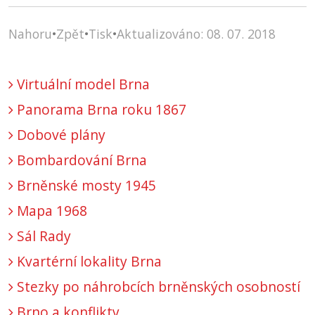
Nahoru
•
Zpět
•
Tisk
•
Aktualizováno: 08. 07. 2018
Virtuální model Brna
Panorama Brna roku 1867
Dobové plány
Bombardování Brna
Brněnské mosty 1945
Mapa 1968
Sál Rady
Kvartérní lokality Brna
Stezky po náhrobcích brněnských osobností
Brno a konflikty