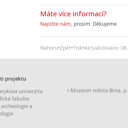
Máte více informací?
Napište nám
, prosím. Děkujeme.
Nahoru
•
Zpět
•
Tisk
•
Aktualizováno: 08.
ti projektu
Muzeum města Brna, p. 
rykova univerzita
fická fakulta
 archeologie a
logie