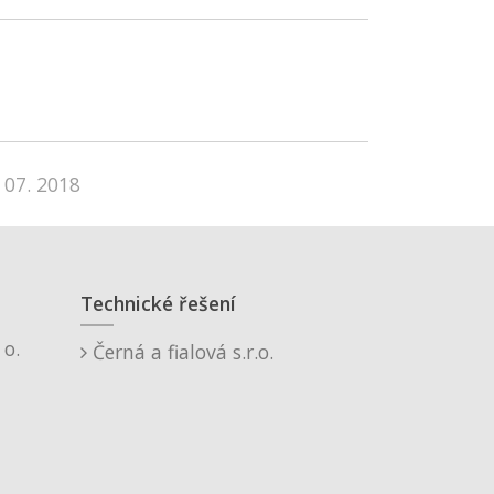
 07. 2018
Technické řešení
o.
Černá a fialová s.r.o.