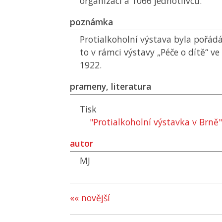
organizací a 1066 jednotlivců.
poznámka
Protialkoholní výstava byla pořádá
to v rámci výstavy „Péče o dítě“ ve 
1922.
prameny, literatura
Tisk
"Protialkoholní výstavka v Brně"
autor
MJ
«« novější