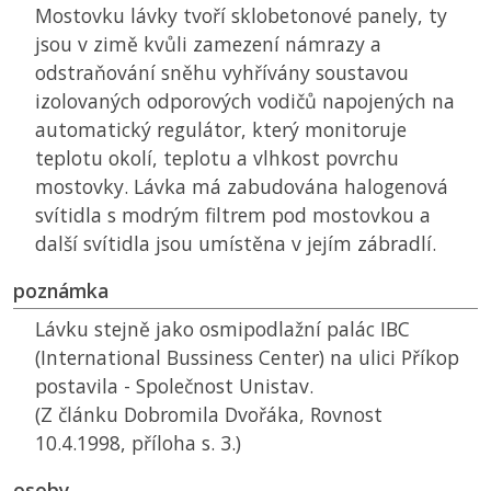
Mostovku lávky tvoří sklobetonové panely, ty
jsou v zimě kvůli zamezení námrazy a
odstraňování sněhu vyhřívány soustavou
izolovaných odporových vodičů napojených na
automatický regulátor, který monitoruje
teplotu okolí, teplotu a vlhkost povrchu
mostovky. Lávka má zabudována halogenová
svítidla s modrým filtrem pod mostovkou a
další svítidla jsou umístěna v jejím zábradlí.
poznámka
Lávku stejně jako osmipodlažní palác IBC
(International Bussiness Center) na ulici Příkop
postavila - Společnost Unistav.
(Z článku Dobromila Dvořáka, Rovnost
10.4.1998, příloha s. 3.)
osoby