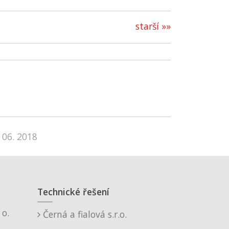
starší »»
 06. 2018
Technické řešení
o.
Černá a fialová s.r.o.