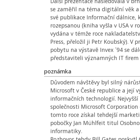
Další prezentace následovala v br
se zaměřil na téma digitální věk a
své publikace Informační dálnice,
rozepsanou (kniha vyšla v USA v ro
vydána v témže roce nakladatel
Press, přeložil ji Petr Koubský). V
pobytu na výstavě Invex ´94 se dále
představiteli významných IT firem
poznámka
Důvodem návštěvy byl silný nárůs
Microsoft v České republice a její v
informačních technologií. Nejvyšší
společnosti Microsoft Corporation o
tomto roce získal tehdejší marketi
pobočky Jan Mühlfeit titul Osobno
informatiky.
Rozhovor tehdy Bill Gates poskytl Č