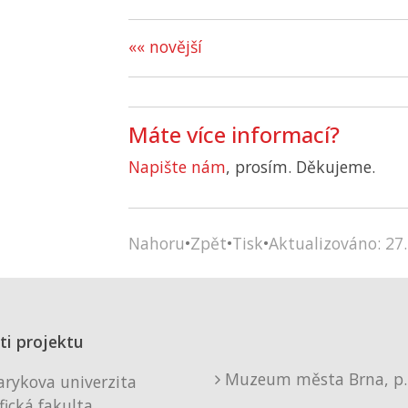
«« novější
Máte více informací?
Napište nám
, prosím. Děkujeme.
Nahoru
•
Zpět
•
Tisk
•
Aktualizováno: 27.
ti projektu
Muzeum města Brna, p. 
rykova univerzita
fická fakulta