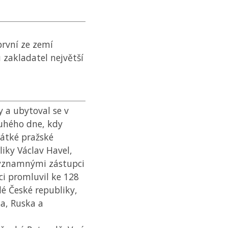
první ze zemí
 zakladatel největší
hy a ubytoval se v
ruhého dne, kdy
rátké pražské
liky Václav Havel,
 významnými zástupci
ci promluvil ke 128
elé České republiky,
ka, Ruska a