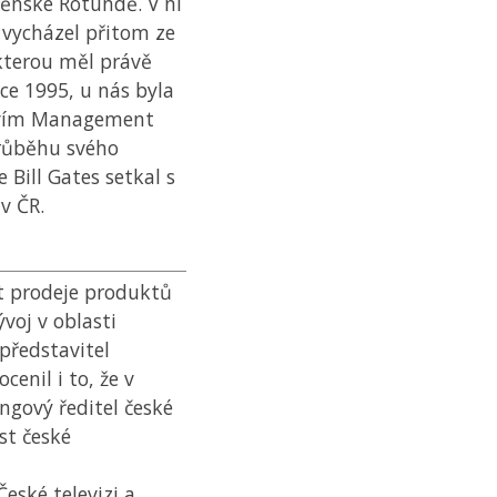
něnské Rotundě. V ní
 vycházel přitom ze
 kterou měl právě
ce 1995, u nás byla
stvím Management
 průběhu svého
 Bill Gates setkal s
 v
ČR
.
t prodeje produktů
ývoj v oblasti
 představitel
cenil i to, že v
ngový ředitel české
st české
eské televizi a