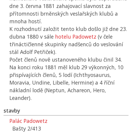
dne 3. června 1881 zahajovací slavnost za
přítomnosti brněnských veslařských klubů a
mnoha hostí.
K rozhodnutí založit tento klub došlo již dne 23.
dubna 1880 v sále
hotelu Padowetz
(v čele
třináctičlenné skupinky nadšenců do veslování
stál Adolf Petřiček).
Počet členů nově ustanoveného klubu činil 34.
Na konci roku 1881 měl klub 29 výkonných, 10
přispívajících členů, 5 lodí (Ichthyosaurus,
Moravia, Undine, Libelle, Hermine) a 4 říční
nákladní lodě (Neptun, Achareon, Hero,
Leander).
stavby
Palác Padowetz
Bašty 2/413