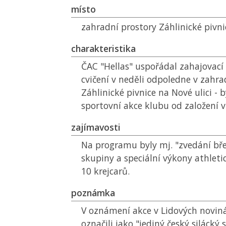
místo
zahradní prostory Záhlinické pivni
charakteristika
ČAC
"Hellas" uspořádal zahajovací 
cvičení v neděli odpoledne v zahr
Záhlinické pivnice na Nové ulici - b
sportovní akce klubu od založení v
zajímavosti
Na programu byly mj. "zvedání bř
skupiny a speciální výkony athletic
10 krejcarů.
poznámka
V oznámení akce v Lidových novin
označili jako "jediný český silácký 