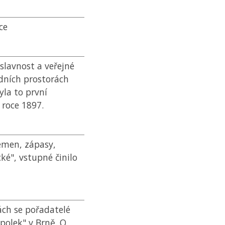
ce
slavnost a veřejné
adních prostorách
yla to první
 roce 1897.
emen, zápasy,
ké", vstupné činilo
ách se pořadatelé
spolek" v Brně. O