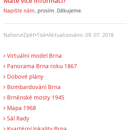
Máte více informací?
Napište nám
, prosím. Děkujeme.
Nahoru
•
Zpět
•
Tisk
•
Aktualizováno: 09. 07. 2018
Virtuální model Brna
Panorama Brna roku 1867
Dobové plány
Bombardování Brna
Brněnské mosty 1945
Mapa 1968
Sál Rady
Kvartérní lokality Brna