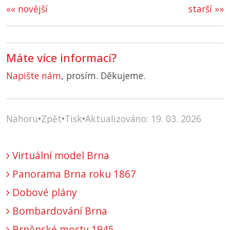
«« novější
starší »»
Máte více informací?
Napište nám
, prosím. Děkujeme.
Nahoru
•
Zpět
•
Tisk
•
Aktualizováno: 19. 03. 2026
Virtuální model Brna
Panorama Brna roku 1867
Dobové plány
Bombardování Brna
Brněnské mosty 1945