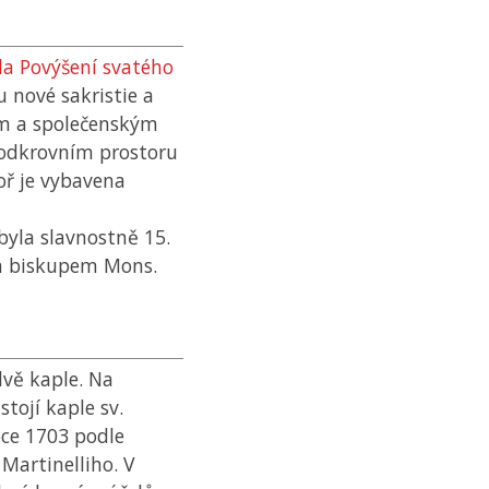
la Povýšení svatého
 nové sakristie a
ým a společenským
podkrovním prostoru
oř je vybavena
 byla slavnostně 15.
m biskupem Mons.
dvě kaple. Na
tojí kaple sv.
oce 1703 podle
artinelliho. V