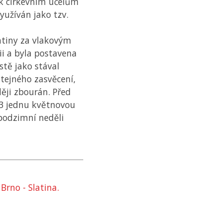
 k církevním účelům
využíván jako tzv.
latiny za vlakovým
i a byla postavena
stě jako stával
 stejného zasvěcení,
ději zbourán. Před
03 jednu květnovou
podzimní neděli
 Brno - Slatina.