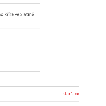
o kříže ve Slatině
starší »»