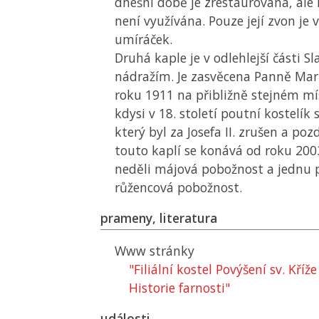
dnešní době je zrestaurována, ale
není využívána. Pouze její zvon je 
umíráček.
Druhá kaple je v odlehlejší části S
nádražím. Je zasvěcena Panně Mari
roku 1911 na přibližně stejném mí
kdysi v 18. století poutní kostelík
který byl za Josefa II. zrušen a poz
touto kaplí se konává od roku 20
neděli májová pobožnost a jednu 
růžencová pobožnost.
prameny, literatura
Www stránky
"Filiální kostel Povýšení sv. Kříže
Historie farnosti"
události