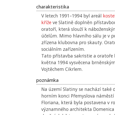
charakteristika
V letech 1991–1994 byl areál
koste
kříže
ve Slatině doplněn přístavbou
oratoří, která slouží k nábožensk
účelům. Mimo hlavního sálu je v 
zřízena klubovna pro skauty. Orat
sociálním zařízením.
Tato přístavba sakristie a oratoře
května 1994 vysvěcena brněnský
Vojtěchem Cikrlem.
poznámka
Na území Slatiny se nachází také 
horním konci Přemyslova náměstí s
Floriana, která byla postavena v r
významného architekta Domenica M