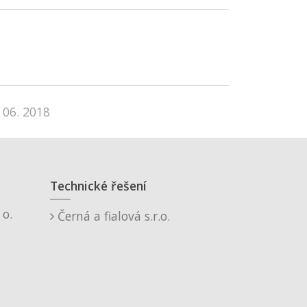
 06. 2018
Technické řešení
o.
Černá a fialová s.r.o.