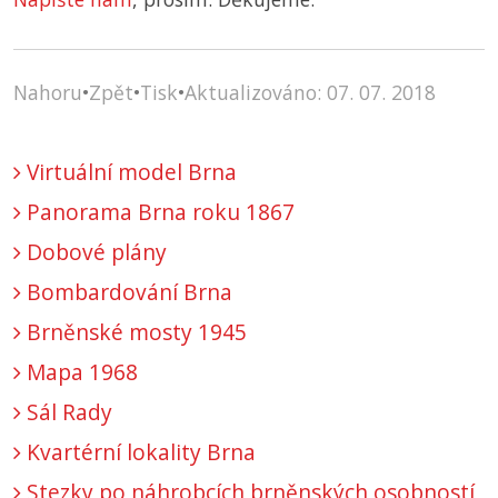
Nahoru
•
Zpět
•
Tisk
•
Aktualizováno: 07. 07. 2018
Virtuální model Brna
Panorama Brna roku 1867
Dobové plány
Bombardování Brna
Brněnské mosty 1945
Mapa 1968
Sál Rady
Kvartérní lokality Brna
Stezky po náhrobcích brněnských osobností