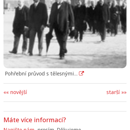
Pohřební průvod s tělesnými...
«« novější
starší »»
Máte více informací?
Napište nám
, prosím. Děkujeme.